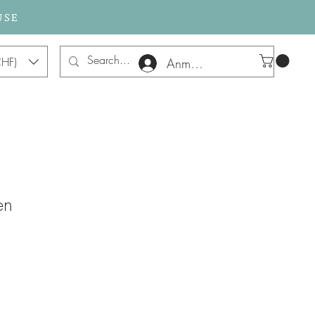
USE
HF)
Anmelden
en