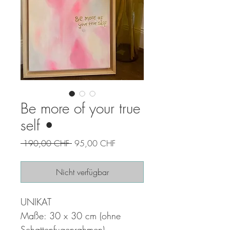
Be more of your true
self •
Standardpreis
Sale-
 190,00 CHF 
95,00 CHF
Preis
Nicht verfügbar
UNIKAT
Maße: 30 x 30 cm (ohne
Schattenfugenrahmen)