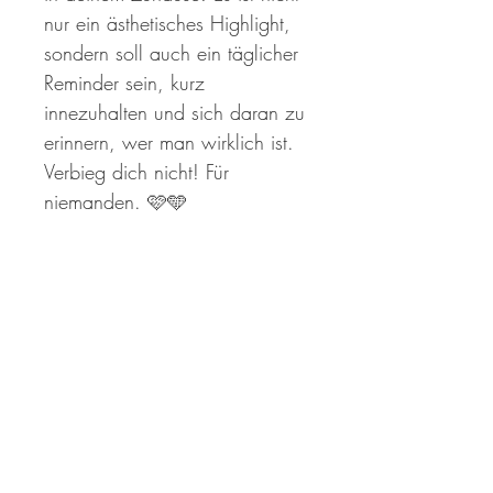
nur ein ästhetisches Highlight,
sondern soll auch ein täglicher
Reminder sein, kurz
innezuhalten und sich daran zu
erinnern, wer man wirklich ist.
Verbieg dich nicht! Für
niemanden. 🩷🩵
Infos zum Farbverhältnis
Die Farben können sich aufgrund der
Optionale Simulation des Bilds in
Lichtbedingungen während der
deinen 4 Wänden:
Aufnahme und variierender
Bildschirmeinstellungen vom Original
Du möchtest dir dein Kunstwerk besser in
unterscheiden.
Bestellung aus dem EU-Ausland:
den eigenen vier Wänden vorstellen
können?
Du möchtest ein Kunstwerk aus dem EU-
Wenn du mir ein ein Foto deiner
Rückgaberichtlinie
Ausland bestellen?: