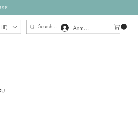
USE
HF)
Anmelden
ou