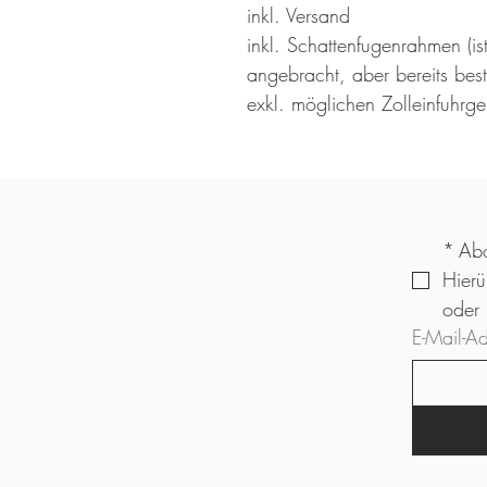
inkl. Versand
inkl. Schattenfugenrahmen (is
angebracht, aber bereits beste
exkl. möglichen Zolleinfuhrg
*
Abo
Hierü
E-Mail-A